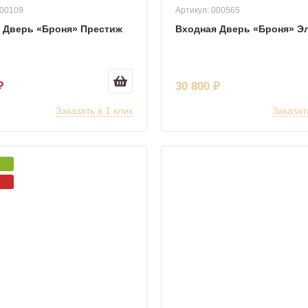
000109
Артикул: 000565
 Дверь «Броня» Престиж
Входная Дверь «Броня» Э
₽
30 800 ₽
Заказать в 1 клик
Заказат