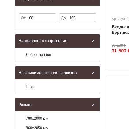
От
До
Артикул: 
Входная
Вертика
Направление открывания
37 600 ₽
31 500 
Левое, правое
Независимая ночная задвижка
Есть
Размер
780х2000 мм
860х2050 мм