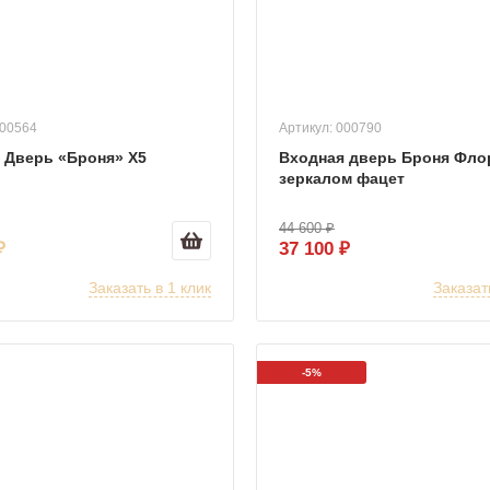
000564
Артикул: 000790
 Дверь «Броня» Х5
Входная дверь Броня Фло
зеркалом фацет
44 600 ₽
₽
37 100 ₽
Заказать в 1 клик
Заказат
-5%