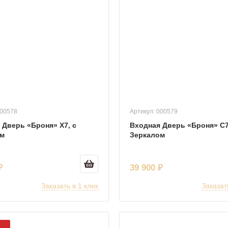
000578
Артикул: 000579
 Дверь «Броня» Х7, с
Входная Дверь «Броня» С7
ом
Зеркалом
₽
39 900 ₽
Заказать в 1 клик
Заказат