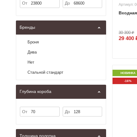
От
До
Артикул: 
Входная
Бренды
30 300 ₽
29 400 
Броня
Дива
Нет
Стальной стандарт
НОВИНКА
-16%
Глубина короба
От
До
Толщина полотна