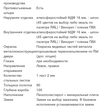
производства
Противосъемные
Есть
штыри
Наружняя отделка
атмосферостойкий МДФ 16 мм. - шпон
(45 цветов на выбор либо эмаль по
палитре RAL) / Винорит / пленка ПВХ
Внутренняя отделка
атмосферостойкий МДФ 16 мм. - шпон
(45 цветов на выбор либо эмаль по
палитре RAL) / Винорит / пленка ПВХ
Окраска
Покраска видимых частей металла
металлоконструкции
порошковым термонапылением по Ral
двери
(доп. опция)
Глазок
при необходимости
Направление
Левое, правое
открывания
Количество
1 лист 2 мм
стальных листов
Толщина полотна
90
Глубина короба
100
Наполнение
Пенополистирол + минеральная плита
Замки
Замки на выбор заказчика. В базовом
исполнении устанавливаются замки