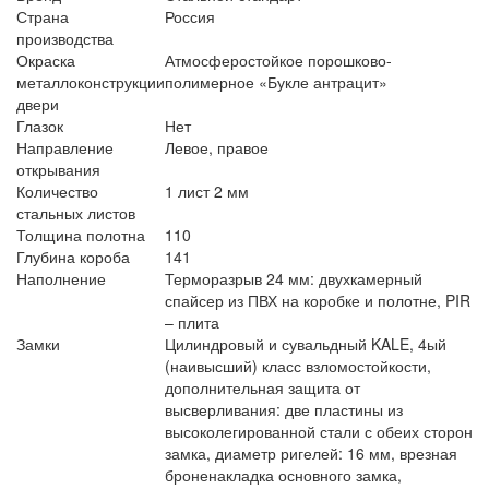
Страна
Россия
производства
Окраска
Атмосферостойкое порошково-
металлоконструкции
полимерное «Букле антрацит»
двери
Глазок
Нет
Направление
Левое, правое
открывания
Количество
1 лист 2 мм
стальных листов
Толщина полотна
110
Глубина короба
141
Наполнение
Терморазрыв 24 мм: двухкамерный
спайсер из ПВХ на коробке и полотне, PIR
– плита
Замки
Цилиндровый и сувальдный KALE, 4ый
(наивысший) класс взломостойкости,
дополнительная защита от
высверливания: две пластины из
высоколегированной стали с обеих сторон
замка, диаметр ригелей: 16 мм, врезная
броненакладка основного замка,