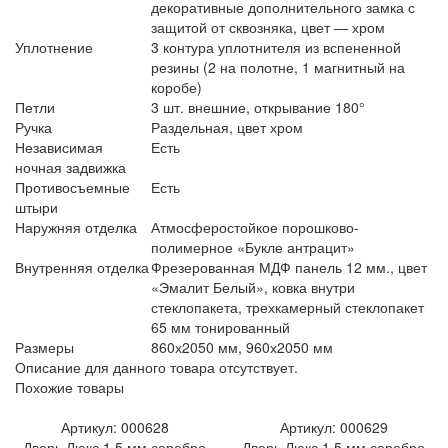
декоративные дополнительного замка с
защитой от сквозняка, цвет — хром
Уплотнение
3 контура уплотнителя из вспененной
резины (2 на полотне, 1 магнитный на
коробе)
Петли
3 шт. внешние, открывание 180°
Ручка
Раздельная, цвет хром
Независимая
Есть
ночная задвижка
Противосъемные
Есть
штыри
Наружняя отделка
Атмосферостойкое порошково-
полимерное «Букле антрацит»
Внутренняя отделка
Фрезерованная МДФ панель 12 мм., цвет
«Эмалит Белый», ковка внутри
стеклопакета, трехкамерный стеклопакет
65 мм тонированный
Размеры
860х2050 мм,
960х2050 мм
Описание для данного товара отсутствует.
Похожие товары
Артикул: 000628
Артикул: 000629
Дверь Люкс 1,5 мм серебро
Дверь Люкс 1,5 мм серебро