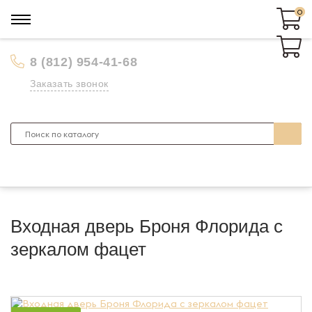
0
0
8 (812) 954-41-68
Заказать звонок
Входная дверь Броня Флорида с
зеркалом фацет