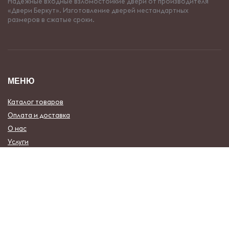
Надежные входные взломостойкие двери от производителя
«Двери Беркут». Изготовление дверей нестандартных
размеров в сжатые сроки.
МЕНЮ
Каталог товаров
Оплата и доставка
О нас
Услуги
Новости
Контакты
Наши Работы
Образцы Отделки