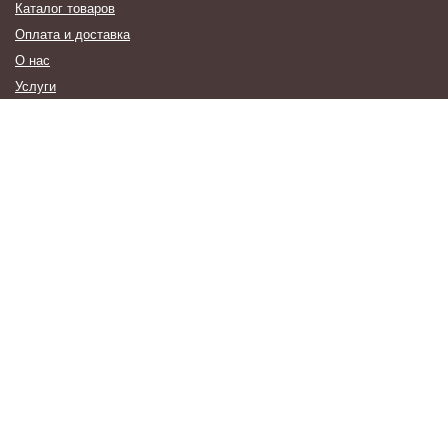
Каталог товаров
Оплата и доставка
О нас
Услуги
Новости
Контакты
Наши Работы
Образцы Отделки
КОНТАКТЫ
8 (812) 954-41-68
mail@dveriberkut.ru
г. Санкт-Петербург, п. Стрельна, ул. Фронтовая, д. 3, лит. С