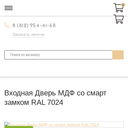
0
0
8 (812) 954-41-68
Заказать звонок
Входная Дверь МДФ со смарт
замком RAL 7024